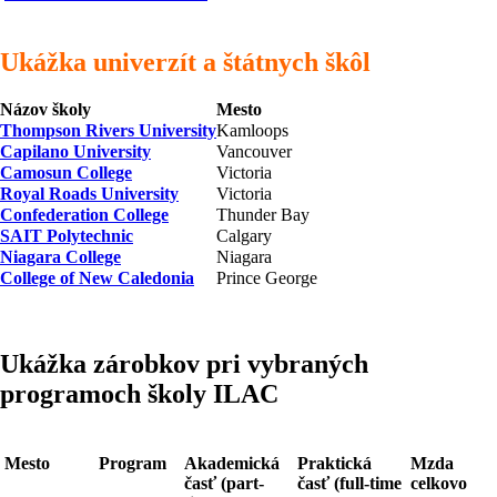
Ukážka univerzít a štátnych škôl
Názov školy
Mesto
Thompson Rivers University
Kamloops
Capilano University
Vancouver
Camosun College
Victoria
Royal Roads University
Victoria
Confederation College
Thunder Bay
SAIT Polytechnic
Calgary
Niagara College
Niagara
College of New Caledonia
Prince George
Ukážka zárobkov pri vybraných
programoch školy ILAC
Mesto
Program
Akademická
Praktická
Mzda
časť (part-
časť (full-time
celkovo