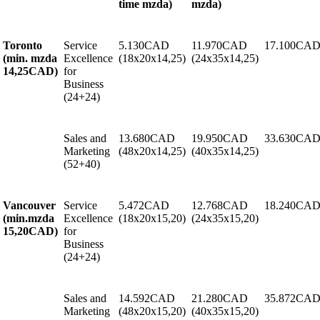
time mzda)
mzda)
Toronto
Service
5.130CAD
11.970CAD
17.100CA
(min. mzda
Excellence
(18x20x14,25)
(24x35x14,25)
14,25CAD)
for
Business
(24+24)
Sales and
13.680CAD
19.950CAD
33.630CA
Marketing
(48x20x14,25)
(40x35x14,25)
(52+40)
Vancouver
Service
5.472CAD
12.768CAD
18.240CA
(min.mzda
Excellence
(18x20x15,20)
(24x35x15,20)
15,20CAD)
for
Business
(24+24)
Sales and
14.592CAD
21.280CAD
35.872CA
Marketing
(48x20x15,20)
(40x35x15,20)