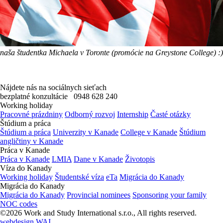
naša študentka Michaela v Toronte (promócie na Greystone College) :)
Nájdete nás na sociálnych sieťach
bezplatné konzultácie
0948 628 240
Working holiday
Pracovné prázdniny
Odborný rozvoj
Internship
Časté otázky
Štúdium a práca
Štúdium a práca
Univerzity v Kanade
College v Kanade
Štúdium
angličtiny v Kanade
Práca v Kanade
Práca v Kanade
LMIA
Dane v Kanade
Životopis
Víza do Kanady
Working holiday
Študentské víza
eTa
Migrácia do Kanady
Migrácia do Kanady
Migrácia do Kanady
Provincial nominees
Sponsoring your family
NOC codes
©2026 Work and Study International s.r.o., All rights reserved.
webdesign WAI