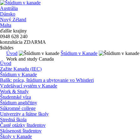
Austrália
Dánsko
Nový Zéland
Malta
ďalšie krajiny
0948 628 240
konzultácia ZDARMA
$slides
Úvod
Štúdium v Kanade
Work and study Canada
Úvod
Zažite Kanadu (IEC)
Štúdium v Kanade
Balík: práca, štúdium a ubytovanie vo Whistleri
Vzdelávací systém v Kanade
Work & Study
Študentské víza
Štúdium angličtiny
Súkromné college
Univerzity a štátne školy
Stredná škola
Časté otázky študentov
Skúsenosti študentov
Školy v Kanade