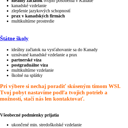
ideálny začiatok
tvojho pôsobenia v Kanade
kanadské vzdelanie
zlepšenie jazykových schopností
prax v kanadských firmách
multikultúrne prostredie
Štátne školy
ideálny začiatok na vysťahovanie sa do Kanady
uznávané kanadské vzdelanie a prax
partnerské víza
postgraduálne víza
multikultúrne vzdelanie
školné na splátky
Pri výbere si nechaj poradiť skúseným tímom WSI.
Tvoj pobyt nastavíme podľa tvojich potrieb a
možností, stačí nás len kontaktovať.
Všeobecné podmienky prijatia
ukončené min. stredoškolské vzdelanie