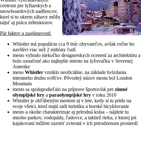
centrom pre lyžiarskych a
snowboardových nadšencov,
ktorí si tu okrem zábavy môžu
nájsť aj prácu inštruktorov.
Pár faktov a zaujímavostí:
Whistler má populáciu cca 9 tisíc obyvateľov, avšak ročne ho
navštívi viac než 2 milióny ľudí
mesto vyhralo niekoľko designerskych ocenení za architektúru a
bolo označené ako najlepšie miesto na lyžovačku v Severnej
Amerike
meno
Whistler
vzniklo neoficiálne, na základe hvízdania
miestneho druhu svišťov. Pôvodný názov mesta bol London
Mountain
mesto sa spolupodieľalo na príprave športovísk pre
zimné
olympijské hry
a
paraolympijské hry
v roku 2010
Whistler je obľúbeným mestom aj v lete, kedy si tu prídu na
svoje všetci, ktorí majú radi turistiku a horské bicyklovanie
mesto a okolie charakterizuje aj prírodná krása – nájdete tu
mnoho parkov, vodopády, ľadovce, a taktiež rieku, z ktorej pri
kajakovaní môžete zazrieť zvieratá v ich prirodzenom prostredí