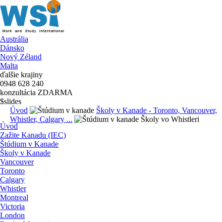
Austrália
Dánsko
Nový Zéland
Malta
ďalšie krajiny
0948 628 240
konzultácia ZDARMA
$slides
Úvod
Školy v Kanade - Toronto, Vancouver,
Whistler, Calgary ...
Školy vo Whistleri
Úvod
Zažite Kanadu (IEC)
Štúdium v Kanade
Školy v Kanade
Vancouver
Toronto
Calgary
Whistler
Montreal
Victoria
London