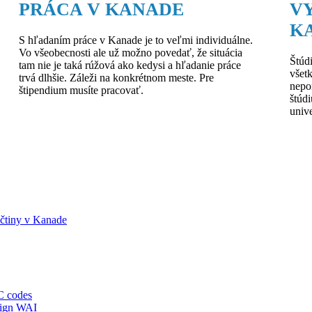
PRÁCA V KANADE
V
K
S hľadaním práce v Kanade je to veľmi individuálne.
Vo všeobecnosti ale už možno povedať, že situácia
Štúd
tam nie je taká rúžová ako kedysi a hľadanie práce
všetk
trvá dlhšie. Záleži na konkrétnom meste. Pre
nepo
štipendium musíte pracovať.
štúd
unive
ičtiny v Kanade
 codes
ign WAI