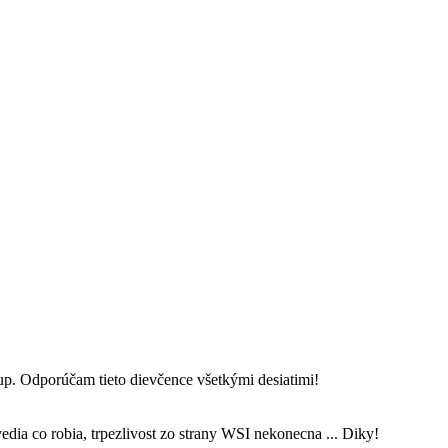
up. Odporúčam tieto dievčence všetkými desiatimi!
dia co robia, trpezlivost zo strany WSI nekonecna ... Diky!