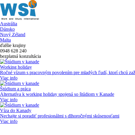
Austrália
Dánsko
Nový Zéland
Malta
ďalšie krajiny
0948 628 240
bezplatná konzultácia
Working holiday
Ročné vízum s pracovným povolením pre mladých ľudí, ktorí chcú za
Viac info
Štúdium a práca
Alternatíva k working holiday spojená so štúdiom v Kanade
Viac info
Víza do Kanady
Nechajte si poradiť profesionálmi s dlhoročnými skúsenosťami
Viac info