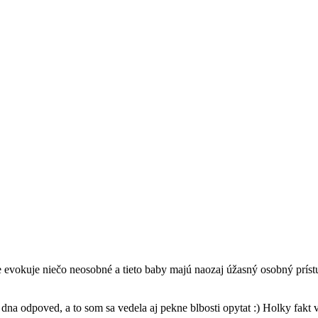
e evokuje niečo neosobné a tieto baby majú naozaj úžasný osobný príst
a odpoved, a to som sa vedela aj pekne blbosti opytat :) Holky fakt ve