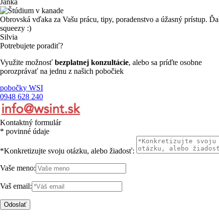
Janka
Obrovská vďaka za Vašu prácu, tipy, poradenstvo a úžasný prístup. Ďa
squeezy :)
Silvia
Potrebujete poradiť?
Využite možnosť
bezplatnej konzultácie
, alebo sa príďte osobne
porozprávať na jednu z našich pobočiek
pobočky WSI
0948 628 240
Kontaktný formulár
* povinné údaje
*Konkretizujte svoju otázku, alebo žiadosť:
Vaše meno:
Vaš email:
Odoslať