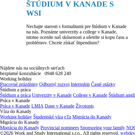
ŠTÚDIUM V KANADE S
WSI
Nechajte starosti s formalitami pre štúdium v Kanade
na nás. Poznáme univerzity a college v Kanade,
istotne oceníte naš skúsenosti a ušetríte si kopu času a
problémov. Chcete získať štipendium?
Nájdete nás na sociálnych sieťach
bezplatné konzultácie
0948 628 240
Working holiday
Pracovné prázdniny
Odborný rozvoj
Internship
Časté otázky
Štúdium a práca
Štúdium a práca
Univerzity v Kanade
College v Kanade
Štúdium angl
Práca v Kanade
Práca v Kanade
LMIA
Dane v Kanade
Životopis
Víza do Kanady
Working holiday
Študentské víza
eTa
Migrácia do Kanady
Migrácia do Kanady
Migrácia do Kanady
Provincial nominees
Sponsoring your family
NOC
©2026 Work and Study International s.r.o., All rights reserved.
webdes