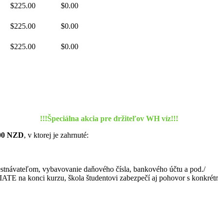
$225.00
$0.00
$225.00
$0.00
$225.00
$0.00
!!!Špeciálna akcia pre držiteľov WH víz!!!
00 NZD
, v ktorej je zahrnuté:
estnávateľom, vybavovanie daňového čísla, bankového účtu a pod./
ATE na konci kurzu, škola študentovi zabezpečí aj pohovor s konkré