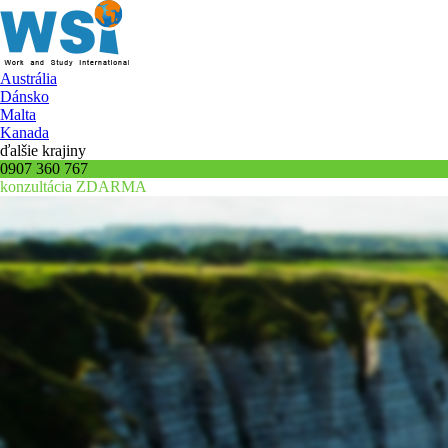
Austrália
Dánsko
Malta
Kanada
ďalšie krajiny
0907 360 767
konzultácia ZDARMA