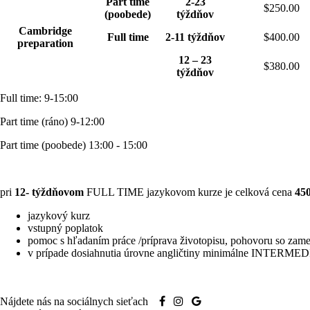
Part time
2-23
$250.00
(poobede)
týždňov
Cambridge
Full time
2-11 týždňov
$400.00
preparation
12 – 23
$380.00
týždňov
Full time: 9-15:00
Part time (ráno) 9-12:00
Part time (poobede) 13:00 - 15:00
pri
12- týždňovom
FULL TIME jazykovom kurze je celková cena
45
jazykový kurz
vstupný poplatok
pomoc s hľadaním práce /príprava životopisu, pohovoru so zam
v prípade dosiahnutia úrovne angličtiny minimálne INTERMEDI
Nájdete nás na sociálnych sieťach