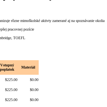
rganizuje rôzne mimoškolské aktivty zamerané aj na spoznávanie okolia
epšej pracovnej pozície
Cambridge, TOEFL
Vstupný
Materiál
poplatok
$225.00
$0.00
$225.00
$0.00
$225.00
$0.00