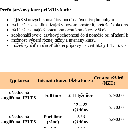
Prečo jazykový kurz pri WH vízach:
nájdeš si nových kamarátov hneď na úvod tvojho pobytu
rýchlejšie sa zaklimatizuješ v novom prostredí, pretože škola o
rýchlejšie si nájdeš prácu pomocou kontaktov v škole
zdokonalíš svoje jazykové schopnosti čo ti pomôže pri hľadaní l
možnosť výberú rôznej dĺžky a intenzity kurzu
môžeš využiť možnosť štúdia prípravy na certifikáty IELTS, 
Cena za týždeň
Typ kurzu
Intenzita kurzu
Dĺžka kurzu
(NZD)
Všeobecná
Full time
2-11 týždňov
$390.00
angličtina, IELTS
12 – 23
$370.00
týždňov
Všeobecná
Part time
2-23
$290.00
angličtina, IELTS
(ráno)
týždňov